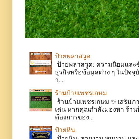
ป้ายพลาสวูด
ป้ายพลาสวูด: ความนิยมและข้อด
ธุรกิจหรือข้อมูลต่าง ๆ ในปั
ว...
ร้านป้ายเพชรเกษม
ร้านป้ายเพชรเกษม ✨ เสริมภา
เด่น หากคุณกำลังมองหา ร้า
ต้องการของ...
ป้ายหิน
ป้ายหิน: สวยงาม ทนทาน และมี