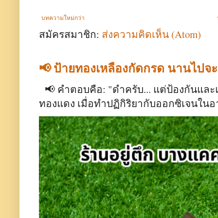
บทความใหม่กว่า
สมัครสมาชิก:
ส่งความคิดเห็น (Atom)
📢 ป้ายทองเหลืองกัดกรด นานไปจ
📢 คำตอบคือ: "ดำครับ... แต่ป้องกันและ
ทองแดง เมื่อทำปฏิกิริยากับออกซิเจนใน