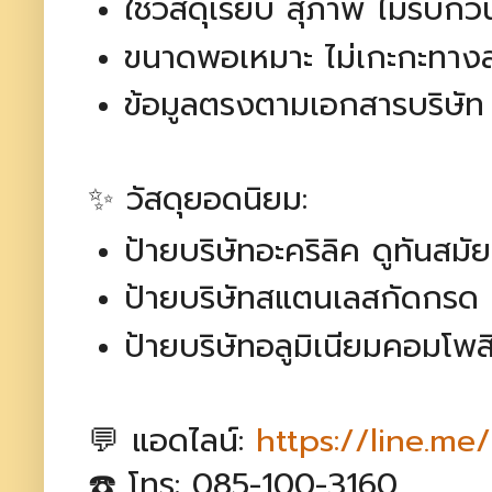
ใช้วัสดุเรียบ สุภาพ ไม่รบกว
ขนาดพอเหมาะ ไม่เกะกะทาง
ข้อมูลตรงตามเอกสารบริษัท
✨ วัสดุยอดนิยม:
ป้ายบริษัทอะคริลิค ดูทันสมัย
ป้ายบริษัทสแตนเลสกัดกรด เ
ป้ายบริษัทอลูมิเนียมคอมโพ
💬 แอดไลน์:
https://line.me
☎️ โทร: 085-100-3160