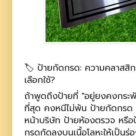
🏷️ ป้ายกัดกรด: ความคลาสสิกที
เลือกใช้?
ถ้าพูดถึงป้ายที่ "อยู่ยงคงกระพ
ที่สุด คงหนีไม่พ้น ป้ายกัดกรด
หน้าบริษัท ป้ายห้องตรวจ หรือป้
กรดกัดลงบนเนื้อโลหะให้เป็นร่