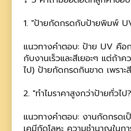
1. "ป้ายกัดกรดกับป้ายพิมพ์ U
แนวทางคำตอบ: ป้าย UV คือกา
กับงานเร็วและสีเยอะๆ แต่ถ้าค
ไป) ป้ายกัดกรดกินขาด เพราะสีจ
2. "ทำไมราคาสูงกว่าป้ายทั่วไป?
แนวทางคำตอบ: งานกัดกรดเป็นง
เคมีกัดโลหะ ความชำนาญในการลง