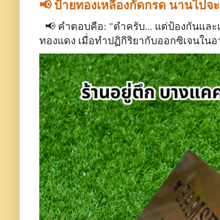
📢 ป้ายทองเหลืองกัดกรด นานไปจ
📢 คำตอบคือ: "ดำครับ... แต่ป้องกันและ
ทองแดง เมื่อทำปฏิกิริยากับออกซิเจนใน