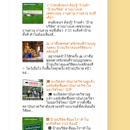
🚩👷‍♂️คนฝั่งธนฯ ต้องรู้! ร้านทำ
"ป้ายบริษัท" ย่านบางแค-
เพชรเกษม งานด่วน งานสวย จบที่
เดียว
คนฝั่งธนฯ ต้องรู้! ร้านทำ "ป้าย
บริษัท" ย่านบางแค-เพชรเกษม
งานด่วน งานสวย จบที่เดียว 🚩👷‍♂️ จะสั่งทำป้าย
ทั้งที ทำไมต้องเสี่ยงสั่...
🙏 เราคือพุทธศาสนิกชนที่ร่วมบุญ
ก่อพระ ป้ายบริจาคอะคริลิคแกะ
สลักลงสี
อยากจดจำไว้สักครั้ง 🙏 เราคือ
พุทธศาสนิกชนที่ร่วมบุญก่อพระ
ป้ายบริจาคอะคริลิคแกะสลักลงสี
✨ ไหว้เมื่อไร ก็ปลื้มใจทุกครั้ง #ป้ายบริจาค #ป้า
ยอ...
🎓 จะเปิดสถาบันกวดวิชาอยู่แล้ว
แต่ยังคิดชื่อสถาบันกวดวิชาไม่
ออกใช่ไหม? 🤔💭
🎓 จะเปิดสถาบันกวดวิชาอยู่
แล้ว แต่ยังคิดชื่อสถาบันกวดวิชา
ไม่ออกใช่ไหม? 🤔💭 การตั้งชื่อ
สถาบันกวดวิชาต้องช่วยรสร้างแบรนด์ที่สะท้อนถึง
วิสัยท...
🏢 ป้ายบริษัท คืออะไร? ทำไม
ธุรกิจที่จด VAT ต้องมี
🏢 ป้ายบริษัท คืออะไร? ทำไม