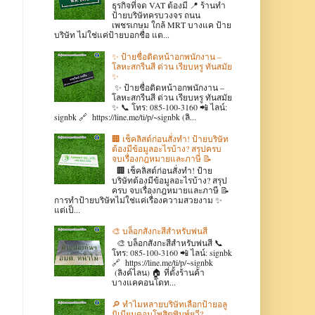
ธุรกิจที่จด VAT ต้องมี 📍 ร้านทำ
ป้ายบริษัทครบวงจร ถนน
เพชรเกษม ใกล้ MRT บางแค ป้าย
บริษัท ไม่ใช่แค่ป้ายบอกชื่อ แต...
✨ ป้ายชื่อติดหน้าอกพนักงาน –
โลหะสกรีนสี ด่วน เรียบหรู ทันสมัย
✨
✨ ป้ายชื่อติดหน้าอกพนักงาน –
โลหะสกรีนสี ด่วน เรียบหรู ทันสมัย
✨ 📞 โทร: 085-100-3160 📲 ไลน์:
signbk 🔗 https://line.me/ti/p/~signbk (ลิ...
🏢 เช็คลิสต์ก่อนสั่งทำ! ป้ายบริษัท
ต้องมีข้อมูลอะไรบ้าง? สรุปครบ
จบเรื่องกฎหมายและภาษี 📝
🏢 เช็คลิสต์ก่อนสั่งทำ! ป้าย
บริษัทต้องมีข้อมูลอะไรบ้าง? สรุป
ครบ จบเรื่องกฎหมายและภาษี 📝
การทำป้ายบริษัทไม่ใช่แค่เรื่องความสวยงาม ✨
แต่เป็...
🎨 บล็อกสังกะสีสำหรับพ่นสี
🎨 บล็อกสังกะสีสำหรับพ่นสี 📞
โทร: 085-100-3160 📲 ไลน์: signbk
🔗 https://line.me/ti/p/~signbk
(ลิงค์ไลน) 🏠 ที่ตั้งร้านค้า
บางแคคอนโดท...
🔎 ทำไมหลายบริษัทเลือกป้ายอลู
มิเนียมคอมโพสิตพิมพ์ยูวี?