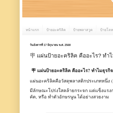
หน้าแรก
ป้ายอะคริลิค
ป้ายพลาสวูด
ป้ายโล
วันอังคารที่ 17 มิถุนายน พ.ศ. 2568
🪧 แผ่นป้ายอะคริลิค คืออะไร? ทำไ
🪧 แผ่นป้ายอะคริลิค คืออะไร? ทำไมธุรกิ
แผ่นอะคริลิคคือวัสดุพลาสติกประเภทหนึ่ง (
มีลักษณะโปร่งใสคล้ายกระจก แต่แข็งแรงก
คัต, หรือ ทำตัวอักษรนูน ได้อย่างสวยงาม