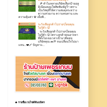
🔎 ทำไมหลายบริษัทเลือกป้ายอลู
มิเนียมคอมโพสิตพิมพ์ยูวี? เพราะ
เป็นวัสดุที่ให้ความสมดุลระหว่าง
ความสวยงาม ความทนทาน และ
ความคุ้มค่า 💎 เมื่อพิ...
ระวังเสียลูกค้าไปง่ายๆโดยคุณ
ไม่รู้ตัว 😤
ระวังเสียลูกค้าไปง่ายๆโดยคุณ
ไม่รู้ตัว 😤 เพราะลูกค้าคุณอาจหา
ที่ตั้งไม่เจอเวลาเข้ามาติดต่อ
บริษัทคุณ 🚗💭 จนเปลี่ยนใจไม่มา
แทน...❤️‍🩹 ปัญหาแ...
🔥 รายชื่อเวบไซต์พันธมิตร