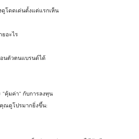
ดูโดดเด่นตั้งแต่แรกเห็น
ป้ายอะไร
ะท้อนตัวตนแบรนด์ได้
 "คุ้มค่า" กับการลงทุน
ุณดูโปรมากยิ่งขึ้น: