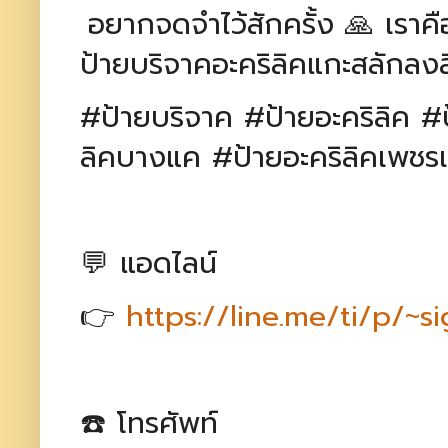
อยากจดจำไว้สักครั้ง 🙏 เราค
ป้ายบริจาคอะคริลิคแกะสลักลงสี 
#ป้ายบริจาค #ป้ายอะคริลิค #
ลิคบางแค #ป้ายอะคริลิคเพชร
💬 แอดไลน์
👉
https://line.me/ti/p/~s
☎️ โทรศัพท์