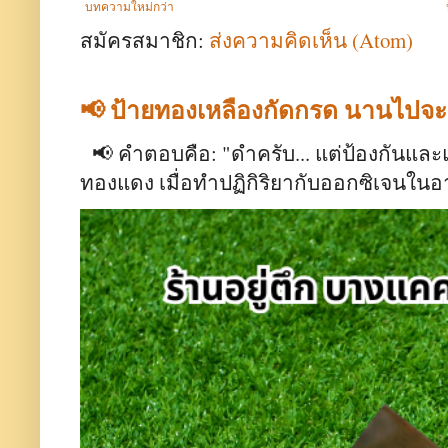
บทความใหม่กว่า
สมัครสมาชิก:
ส่งความคิดเห็น (Atom)
📢 ป้ายทองเหลืองกัดกรด นานไปจ
📢 คำตอบคือ: "ดำครับ... แต่ป้องกันและ
ทองแดง เมื่อทำปฏิกิริยากับออกซิเจนใน