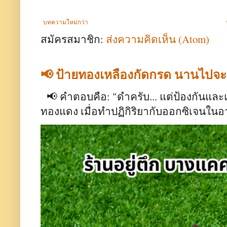
บทความใหม่กว่า
สมัครสมาชิก:
ส่งความคิดเห็น (Atom)
📢 ป้ายทองเหลืองกัดกรด นานไปจ
📢 คำตอบคือ: "ดำครับ... แต่ป้องกันและ
ทองแดง เมื่อทำปฏิกิริยากับออกซิเจนใน