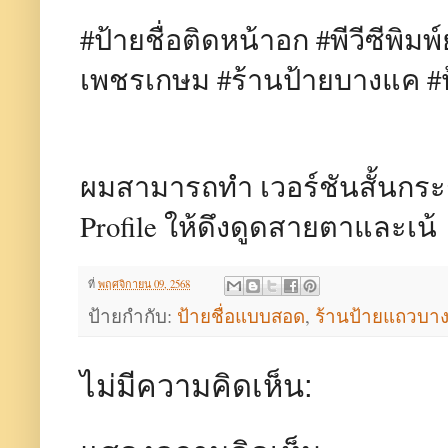
#ป้ายชื่อติดหน้าอก #พีวีซีพิม
เพชรเกษม #ร้านป้ายบางแค #
ผมสามารถทำ เวอร์ชันสั้นกระช
Profile ให้ดึงดูดสายตาและเน้
ที่
พฤศจิกายน 09, 2568
ป้ายกำกับ:
ป้ายชื่อแบบสอด
,
ร้านป้ายแถวบา
ไม่มีความคิดเห็น: