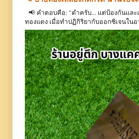
📢 คำตอบคือ: "ดำครับ... แต่ป้องกันและ
ทองแดง เมื่อทำปฏิกิริยากับออกซิเจนใน