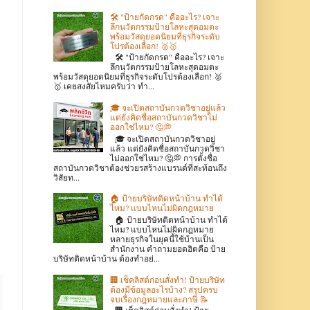
🛠️ "ป้ายกัดกรด" คืออะไร? เจาะ
ลึกนวัตกรรมป้ายโลหะสุดอมตะ
พร้อมวัสดุยอดนิยมที่ธุรกิจระดับ
โปรต้องเลือก! 🥈🥇
🛠️ "ป้ายกัดกรด" คืออะไร? เจาะ
ลึกนวัตกรรมป้ายโลหะสุดอมตะ
พร้อมวัสดุยอดนิยมที่ธุรกิจระดับโปรต้องเลือก! 🥈
🥇 เคยสงสัยไหมครับว่า ทำ...
🎓 จะเปิดสถาบันกวดวิชาอยู่แล้ว
แต่ยังคิดชื่อสถาบันกวดวิชาไม่
ออกใช่ไหม? 🤔💭
🎓 จะเปิดสถาบันกวดวิชาอยู่
แล้ว แต่ยังคิดชื่อสถาบันกวดวิชา
ไม่ออกใช่ไหม? 🤔💭 การตั้งชื่อ
สถาบันกวดวิชาต้องช่วยรสร้างแบรนด์ที่สะท้อนถึง
วิสัยท...
🏠 ป้ายบริษัทติดหน้าบ้าน ทำได้
ไหม? แบบไหนไม่ผิดกฎหมาย
🏠 ป้ายบริษัทติดหน้าบ้าน ทำได้
ไหม? แบบไหนไม่ผิดกฎหมาย
หลายธุรกิจในยุคนี้ใช้บ้านเป็น
สำนักงาน คำถามยอดฮิตคือ ป้าย
บริษัทติดหน้าบ้าน ต้องทำอย่...
🏢 เช็คลิสต์ก่อนสั่งทำ! ป้ายบริษัท
ต้องมีข้อมูลอะไรบ้าง? สรุปครบ
จบเรื่องกฎหมายและภาษี 📝
🏢 เช็คลิสต์ก่อนสั่งทำ! ป้าย