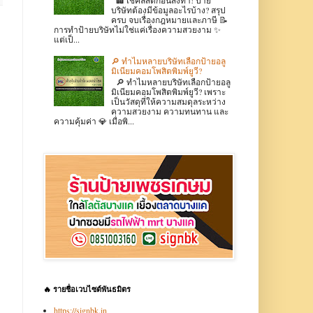
บริษัทต้องมีข้อมูลอะไรบ้าง? สรุป
ครบ จบเรื่องกฎหมายและภาษี 📝
การทำป้ายบริษัทไม่ใช่แค่เรื่องความสวยงาม ✨
แต่เป็...
🔎 ทำไมหลายบริษัทเลือกป้ายอลู
มิเนียมคอมโพสิตพิมพ์ยูวี?
🔎 ทำไมหลายบริษัทเลือกป้ายอลู
มิเนียมคอมโพสิตพิมพ์ยูวี? เพราะ
เป็นวัสดุที่ให้ความสมดุลระหว่าง
ความสวยงาม ความทนทาน และ
ความคุ้มค่า 💎 เมื่อพิ...
🔥 รายชื่อเวบไซต์พันธมิตร
https://signbk.in