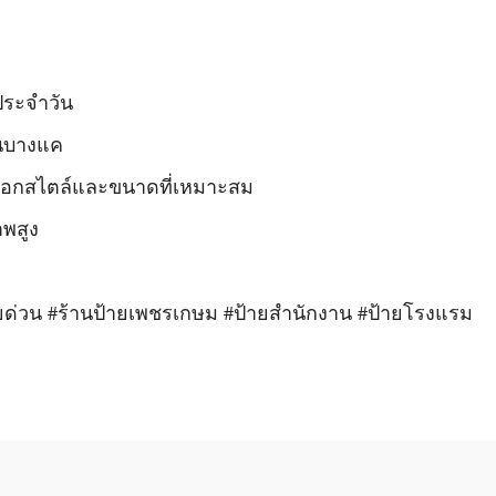
ประจำวัน
านบางแค
าเลือกสไตล์และขนาดที่เหมาะสม
พสูง
้ายด่วน #ร้านป้ายเพชรเกษม #ป้ายสำนักงาน #ป้ายโรงแรม