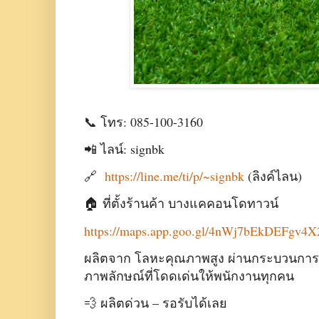
📞 โทร: 085-100-3160
📲 ไลน์: signbk
🔗
https://line.me/ti/p/~signbk
(ลิงค์ไลน)
🏠 ที่ตั้งร้านค้า บางแคคอนโดทาวน์
https://maps.app.goo.gl/4nWj7bEkDEFgv4X
ผลิตจาก โลหะคุณภาพสูง ผ่านกระบวนการ ส
ภาพลักษณ์ที่โดดเด่นให้พนักงานทุกคน
💨 ผลิตด่วน – รอรับได้เลย