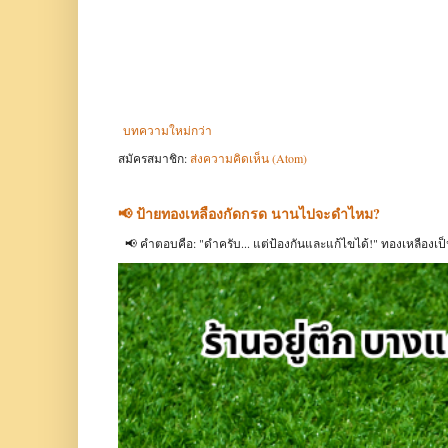
บทความใหม่กว่า
สมัครสมาชิก:
ส่งความคิดเห็น (Atom)
📢 ป้ายทองเหลืองกัดกรด นานไปจะดำไหม?
📢 คำตอบคือ: "ดำครับ... แต่ป้องกันและแก้ไขได้!" ทองเหลืองเ