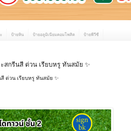
หะ
ป้ายหิน
ป้ายอลูมิเนียมคอมโพสิต
ป้ายพีวีซี
สกรีนสี ด่วน เรียบหรู ทันสมัย ✨
ี ด่วน เรียบหรู ทันสมัย ✨