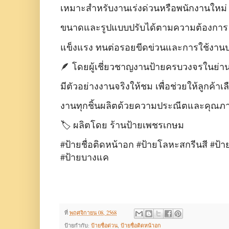
เหมาะสำหรับงานเร่งด่วนหรือพนักงานใหม่
ขนาดและรูปแบบปรับได้ตามความต้องการ
แข็งแรง ทนต่อรอยขีดข่วนและการใช้งาน
🪶 โดยผู้เชี่ยวชาญงานป้ายครบวงจรในย่
มีตัวอย่างงานจริงให้ชม เพื่อช่วยให้ลูกค้
งานทุกชิ้นผลิตด้วยความประณีตและคุณภา
🏷️ ผลิตโดย ร้านป้ายเพชรเกษม
#ป้ายชื่อติดหน้าอก #ป้ายโลหะสกรีนสี #ป
#ป้ายบางแค
ที่
พฤศจิกายน 08, 2568
ป้ายกำกับ:
ป้ายชื่อด่วน
,
ป้ายชื่อติดหน้าอก