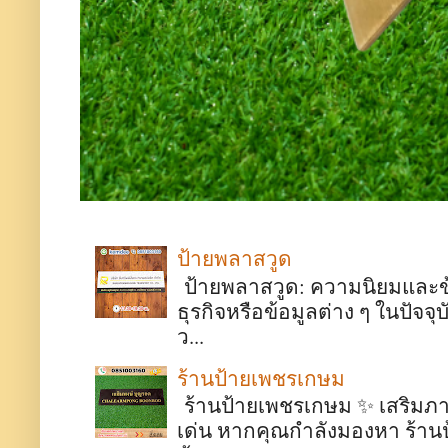
ป้ายพลาสวูด
ป้ายพลาสวูด: ความนิยมและข้อด
ธุรกิจหรือข้อมูลต่าง ๆ ในปั
ว...
ร้านป้ายเพชรเกษม
ร้านป้ายเพชรเกษม ✨ เสริมภา
เด่น หากคุณกำลังมองหา ร้า