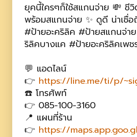
ยุคนี้ใครๆก็ใช้สแกนจ่าย 💸 ชีวิ
พร้อมสแกนจ่าย ✨ ดูดี น่าเชื่อถื
#ป้ายอะคริลิค #ป้ายสแกนจ่าย
ริลิคบางแค #ป้ายอะคริลิคเพ
💬 แอดไลน์
👉
https://line.me/ti/p/~s
☎️ โทรศัพท์
👉 085-100-3160
📍 แผนที่ร้าน
👉
https://maps.app.goo