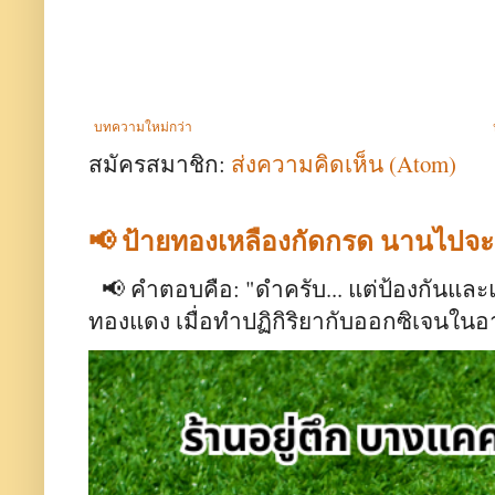
บทความใหม่กว่า
สมัครสมาชิก:
ส่งความคิดเห็น (Atom)
📢 ป้ายทองเหลืองกัดกรด นานไปจ
📢 คำตอบคือ: "ดำครับ... แต่ป้องกันและ
ทองแดง เมื่อทำปฏิกิริยากับออกซิเจนใน