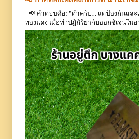
📢 คำตอบคือ: "ดำครับ... แต่ป้องกันและ
ทองแดง เมื่อทำปฏิกิริยากับออกซิเจนใน