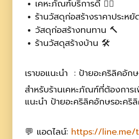
เคหะภัณฑ์บริการดี 👷‍♂️
ร้านวัสดุก่อสร้างราคาประหยั
วัสดุก่อสร้างทนทาน 🔨
ร้านวัสดุสร้างบ้าน 🛠️
เราขอแนะนำ : ป้ายอะคริลิคอักษ
สำหรับร้านเคหะภัณฑ์ที่ต้องการเ
แนะนำ ป้ายอะคริลิคอักษรอะคริลิค
💬 แอดไลน์:
https://line.me/