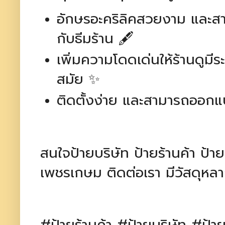
อักษรอะคริลิคสวยงาม และสา
กับธีมร้าน 🖋️
เพิ่มความโดดเด่นให้ร้านดูมี
สมัย ✨
ติดตั้งง่าย และสามารถออก
สนใจป้ายบริษัท ป้ายร้านค้า ป
เพชรเกษม ติดต่อเรา มีวัสดุห